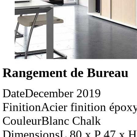
Rangement de Bureau
Date
December 2019
Finition
Acier finition épox
Couleur
Blanc Chalk
Dimensions
L 80 x P 47 x 