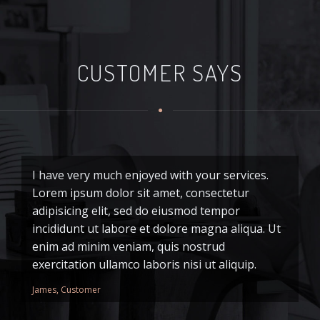
CUSTOMER SAYS
I have very much enjoyed with your services.
I
Lorem ipsum dolor sit amet, consectetur
do
adipisicing elit, sed do eiusmod tempor
d
incididunt ut labore et dolore magna aliqua. Ut
d
enim ad minim veniam, quis nostrud
qu
exercitation ullamco laboris nisi ut aliquip.
al
James, Customer
Pa