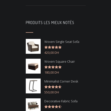
PRODUITS LES MIEUX NOTÉS
Woven Single Seat Sofa
420,00
DH
Note
5.00
sur 5
Woven Square Chair
180,00
DH
Note
5.00
sur 5
Minimalist Corner Desk
550,00
DH
Note
4.67
sur 5
Decorative Fabric Sofa