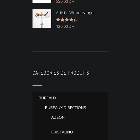
550,00
DH
Note
4.50
sur 5
Artistic Wood Hanger
120,00
DH
Note
4.33
sur 5
CATÉGORIES DE PRODUITS
BUREAUX
BUREAUX DIRECTIONS
ADEON
CRISTALINO