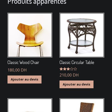
Produits apparentés
Classic Wood Chair
Classic Circular Table
180,00
DH
Note
210,00
DH
3.00
Ajouter au devis
sur 5
Ajouter au devis