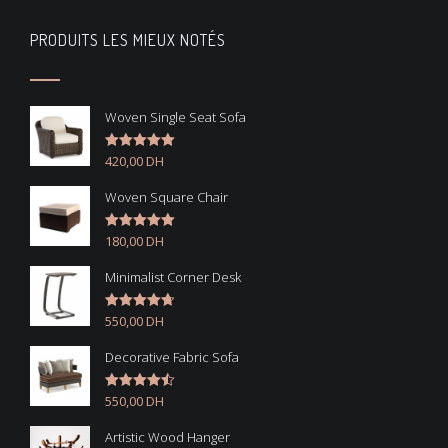
PRODUITS LES MIEUX NOTÉS
Woven Single Seat Sofa
420,00
DH
Note
5.00
sur 5
Woven Square Chair
180,00
DH
Note
5.00
sur 5
Minimalist Corner Desk
550,00
DH
Note
4.67
sur 5
Decorative Fabric Sofa
550,00
DH
Note
4.50
sur 5
Artistic Wood Hanger