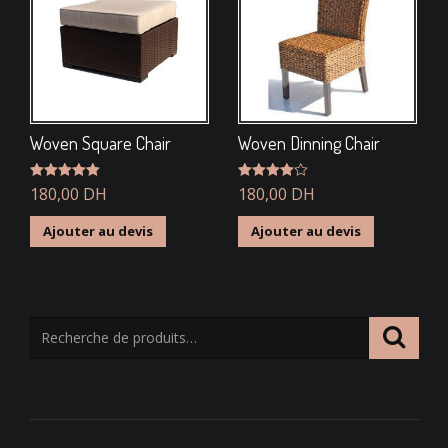
Woven Square Chair
Woven Dinning Chair
Note
180,00
5.00
DH
Note
180,00
4.00
DH
sur 5
sur 5
Ajouter au devis
Ajouter au devis