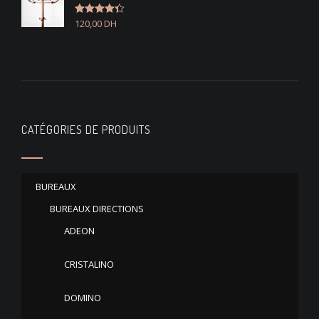
120,00
DH
Note
4.33
sur 5
CATÉGORIES DE PRODUITS
BUREAUX
BUREAUX DIRECTIONS
ADEON
CRISTALINO
DOMINO