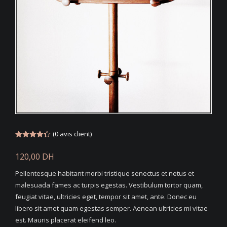
(
0
avis client)
Noté
3
4.33
sur 5
120,00
DH
basé
sur
notations
Pellentesque habitant morbi tristique senectus et netus et
client
malesuada fames ac turpis egestas. Vestibulum tortor quam,
feugiat vitae, ultricies eget, tempor sit amet, ante. Donec eu
libero sit amet quam egestas semper. Aenean ultricies mi vitae
est. Mauris placerat eleifend leo.