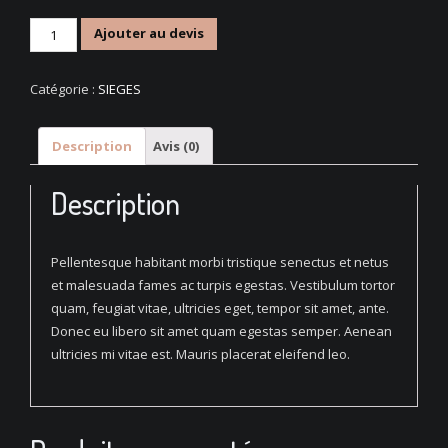
quantité
Ajouter au devis
de
Artistic
Catégorie :
SIEGES
Wood
Hanger
Description
Avis (0)
Description
Pellentesque habitant morbi tristique senectus et netus
et malesuada fames ac turpis egestas. Vestibulum tortor
quam, feugiat vitae, ultricies eget, tempor sit amet, ante.
Donec eu libero sit amet quam egestas semper. Aenean
ultricies mi vitae est. Mauris placerat eleifend leo.