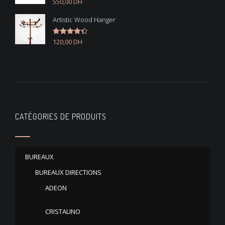
550,00
DH
Note
4.50
sur 5
Artistic Wood Hanger
120,00
DH
Note
4.33
sur 5
CATÉGORIES DE PRODUITS
BUREAUX
BUREAUX DIRECTIONS
ADEON
CRISTALINO