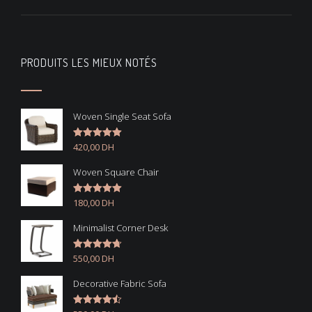
PRODUITS LES MIEUX NOTÉS
Woven Single Seat Sofa
420,00
DH
Note
5.00
sur 5
Woven Square Chair
180,00
DH
Note
5.00
sur 5
Minimalist Corner Desk
550,00
DH
Note
4.67
sur 5
Decorative Fabric Sofa