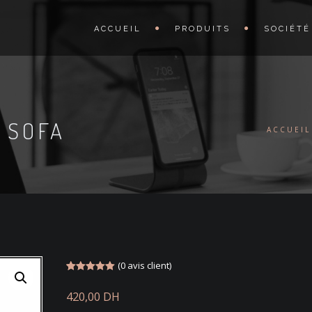
ACCUEIL
PRODUITS
SOCIÉTÉ
 SOFA
ACCUEIL
(
0
avis client)
Noté
2
5.00
sur 5
420,00
DH
basé sur
notations