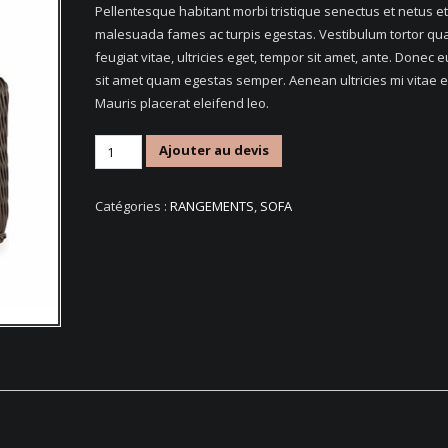
client
Pellentesque habitant morbi tristique senectus et netus et
malesuada fames ac turpis egestas. Vestibulum tortor qu
feugiat vitae, ultricies eget, tempor sit amet, ante. Donec e
sit amet quam egestas semper. Aenean ultricies mi vitae e
Mauris placerat eleifend leo.
quantité
Ajouter au devis
de
Woven
Catégories :
RANGEMENTS
,
SOFA
Single
Seat
Sofa