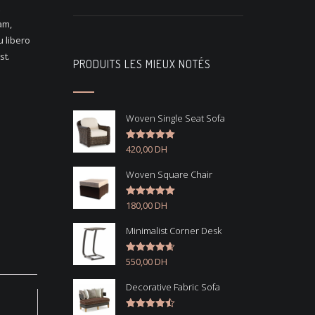
am,
u libero
st.
PRODUITS LES MIEUX NOTÉS
Woven Single Seat Sofa
420,00
DH
Note
5.00
sur 5
Woven Square Chair
180,00
DH
Note
5.00
sur 5
Minimalist Corner Desk
550,00
DH
Note
4.67
sur 5
Decorative Fabric Sofa