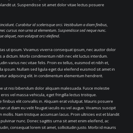
 blandit ut. Suspendisse sit amet dolor vitae lectus posuere
tincidunt. Curabitur id scelerisque orci. Vestibulum a diam finibus,
nec cursus non urna ut elementum. Suspendisse sed neque nunc.
aliquet, non volutpat orci eleifend.
estas ut ipsum. Vivamus viverra consequat ipsum, nec auctor dolor
tus a dictum. Morbi condimentum nibh nec elit luctus interdum.
din varius nec vitae felis. Proin ex tellus, euismod et nibh et,
ipsum. Nullam sed ligula eget dui eleifend euismod sit amet in
etur adipiscing elit. In condimentum elementum hendrerit.
que ut nisi bibendum dolor aliquam malesuada. Fusce molestie
ros vel massa vehicula, eget fringilla lectus tristique.
 finibus elit convallis in. Aliquam erat volutpat. Mauris posuere
n ut diam eu velit feugiat iaculis eu vel augue. Vivamus suscipit
mollis. Nam tristique accumsan lacus. Proin ultricies est et blandit
 pulvinar nunc. Donec sagittis urna sit amet enim eleifend, ac
udin, consequat lorem sit amet, sollicitudin justo. Morbi id mauris