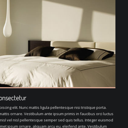
consectetur
scing elit. Nunc mattis ligula pellentesque nisi tristique porta.
attis ornare. Vestibulum ante ipsum primis in faucibus orci luctus
 nisl vel nisl pellentesque semper sed quis tellus. Integer euismod
met ipsum ornare, aliquam arcu eu, eleifend ante. Vestibulum