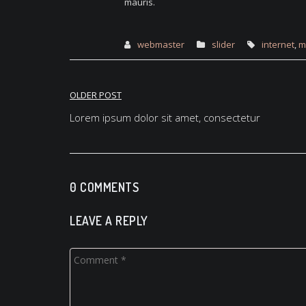
mauris.
webmaster
slider
internet
,
m
OLDER POST
Navigation
Lorem ipsum dolor sit amet, consectetur
de
l’article
0 COMMENTS
LEAVE A REPLY