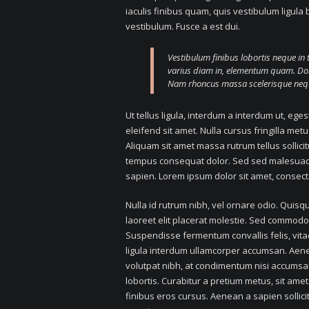
iaculis finibus quam, quis vestibulum ligula
vestibulum. Fusce a est dui.
Vestibulum finibus lobortis neque in 
varius diam in, elementum quam. Do
Nam rhoncus massa scelerisque neque 
Ut tellus ligula, interdum a interdum ut, eg
eleifend sit amet. Nulla cursus fringilla me
Aliquam sit amet massa rutrum tellus sollicitu
tempus consequat dolor. Sed sed malesuada 
sapien. Lorem ipsum dolor sit amet, consect
Nulla id rutrum nibh, vel ornare odio. Quis
laoreet elit placerat molestie. Sed commodo e
Suspendisse fermentum convallis felis, vitae
ligula interdum ullamcorper accumsan. Aenea
volutpat nibh, at condimentum nisi accumsan 
lobortis. Curabitur a pretium metus, sit amet
finibus eros cursus. Aenean a sapien sollicit