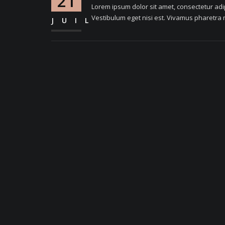
21
Lorem ipsum dolor sit amet, consectetur adipi
Vestibulum eget nisi est. Vivamus pharetra m
JUIL