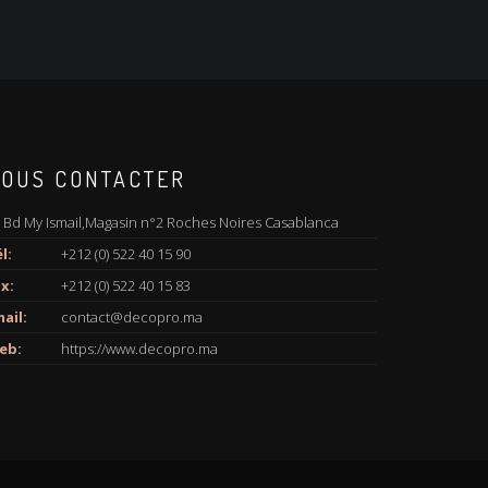
OUS CONTACTER
 Bd My Ismail,Magasin n°2 Roches Noires Casablanca
l:
+212 (0) 522 40 15 90
x:
+212 (0) 522 40 15 83
ail:
contact@decopro.ma
eb:
https://www.decopro.ma