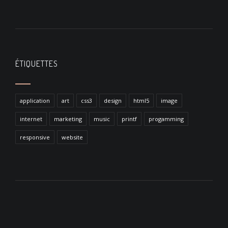
ÉTIQUETTES
application
art
css3
design
html5
image
internet
marketing
music
printf
progamming
responsive
website