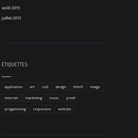
août 2015
juillet 2015
ÉTIQUETTES
application
art
css3
design
html5
image
internet
marketing
music
printf
progamming
responsive
website