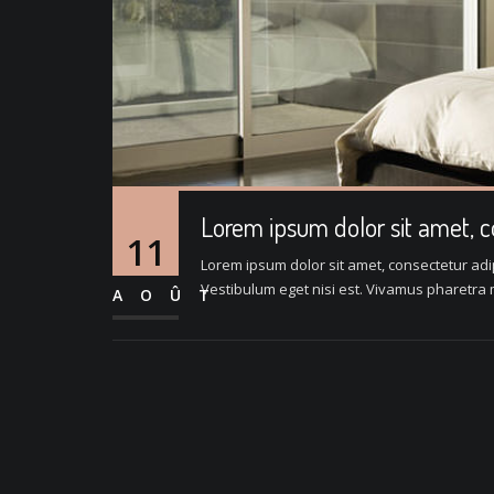
Lorem ipsum dolor sit amet, 
11
Lorem ipsum dolor sit amet, consectetur adipi
Vestibulum eget nisi est. Vivamus pharetra m
AOÛT