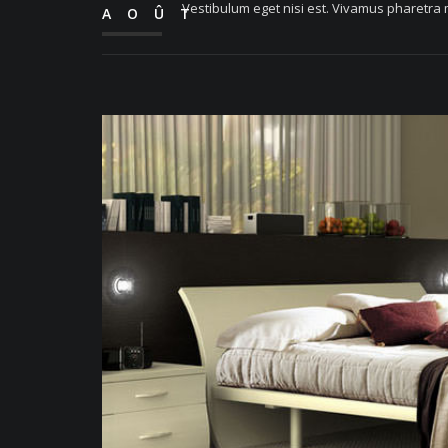
Vestibulum eget nisi est. Vivamus pharetra m
AOÛT