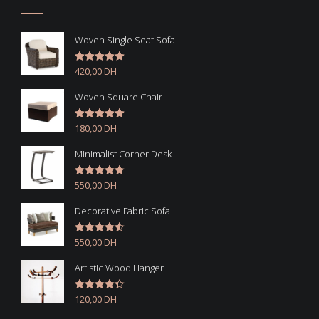
Woven Single Seat Sofa
420,00
DH
Note
5.00
sur 5
Woven Square Chair
180,00
DH
Note
5.00
sur 5
Minimalist Corner Desk
550,00
DH
Note
4.67
sur 5
Decorative Fabric Sofa
550,00
DH
Note
4.50
sur 5
Artistic Wood Hanger
120,00
DH
Note
4.33
sur 5