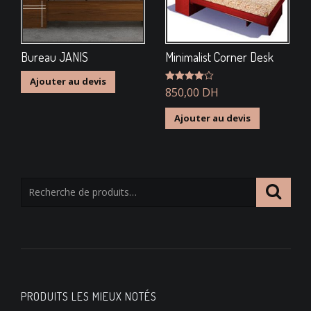
Bureau JANIS
Minimalist Corner Desk
Ajouter au devis
Note
850,00
4.00
DH
sur 5
Ajouter au devis
PRODUITS LES MIEUX NOTÉS