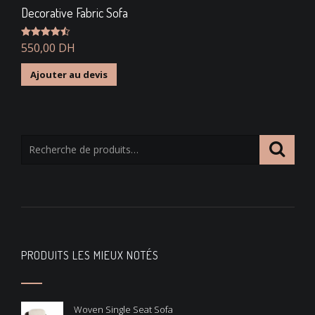
Decorative Fabric Sofa
Note
550,00
4.50
DH
sur 5
Ajouter au devis
PRODUITS LES MIEUX NOTÉS
Woven Single Seat Sofa