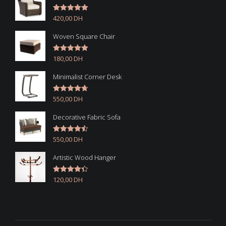
420,00
DH
Note
5.00
sur 5
Woven Square Chair
180,00
DH
Note
5.00
sur 5
Minimalist Corner Desk
550,00
DH
Note
4.67
sur 5
Decorative Fabric Sofa
550,00
DH
Note
4.50
sur 5
Artistic Wood Hanger
120,00
DH
Note
4.33
sur 5