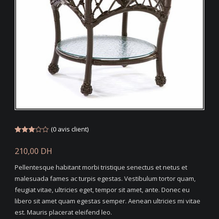
(
0
avis client)
Noté
2
3.00
210,00
DH
sur 5
basé
sur
Pellentesque habitant morbi tristique senectus et netus et
notations
client
malesuada fames ac turpis egestas. Vestibulum tortor quam,
feugiat vitae, ultricies eget, tempor sit amet, ante. Donec eu
libero sit amet quam egestas semper. Aenean ultricies mi vitae
est. Mauris placerat eleifend leo.