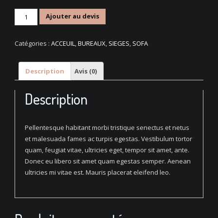
quantité
Ajouter au devis
de
Classic
Catégories :
ACCEUIL
,
BUREAUX
,
SIEGES
,
SOFA
Circular
Table
Description
Avis (0)
Description
Pellentesque habitant morbi tristique senectus et netus
et malesuada fames ac turpis egestas. Vestibulum tortor
quam, feugiat vitae, ultricies eget, tempor sit amet, ante.
Donec eu libero sit amet quam egestas semper. Aenean
ultricies mi vitae est. Mauris placerat eleifend leo.