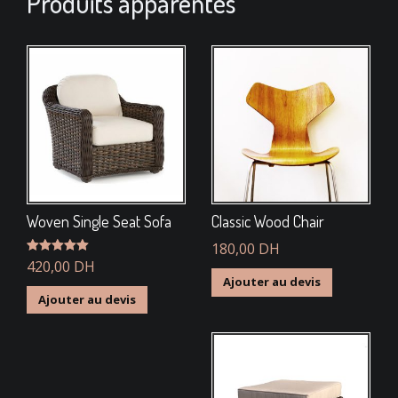
Produits apparentés
Woven Single Seat Sofa
Classic Wood Chair
180,00
DH
Note
420,00
5.00
DH
sur 5
Ajouter au devis
Ajouter au devis