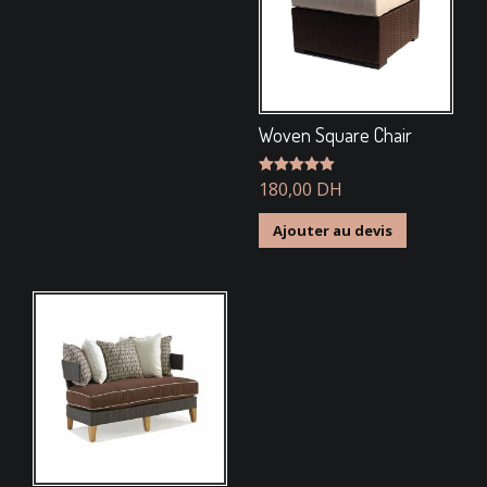
Woven Square Chair
Note
180,00
5.00
DH
sur 5
Ajouter au devis