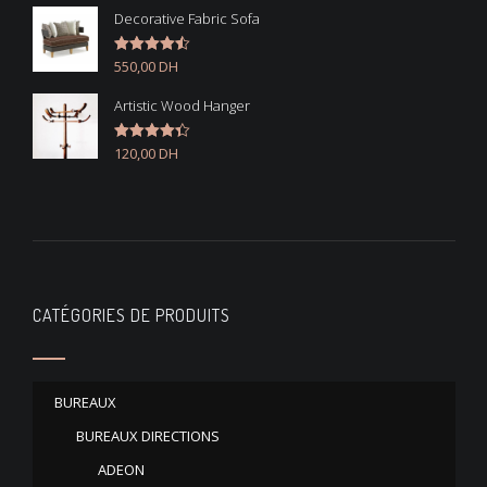
Decorative Fabric Sofa
550,00
DH
Note
4.50
sur 5
Artistic Wood Hanger
120,00
DH
Note
4.33
sur 5
CATÉGORIES DE PRODUITS
BUREAUX
BUREAUX DIRECTIONS
ADEON