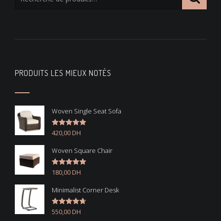
PRODUITS LES MIEUX NOTÉS
Woven Single Seat Sofa
420,00
DH
Note
5.00
sur 5
Woven Square Chair
180,00
DH
Note
5.00
sur 5
Minimalist Corner Desk
550,00
DH
Note
4.67
sur 5