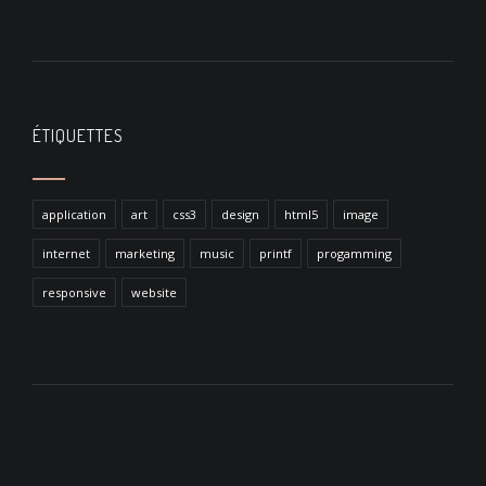
ÉTIQUETTES
application
art
css3
design
html5
image
internet
marketing
music
printf
progamming
responsive
website