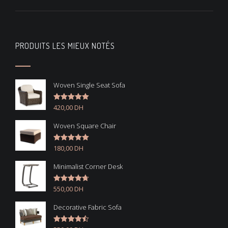
PRODUITS LES MIEUX NOTÉS
Woven Single Seat Sofa
420,00
DH
Note
5.00
sur 5
Woven Square Chair
180,00
DH
Note
5.00
sur 5
Minimalist Corner Desk
550,00
DH
Note
4.67
sur 5
Decorative Fabric Sofa