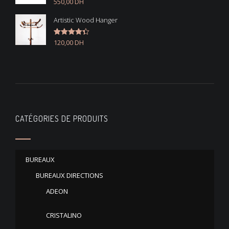
550,00
DH
Note
4.50
sur 5
Artistic Wood Hanger
120,00
DH
Note
4.33
sur 5
CATÉGORIES DE PRODUITS
BUREAUX
BUREAUX DIRECTIONS
ADEON
CRISTALINO