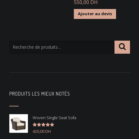
Note
550,00
4.67
DH
sur 5
Ajouter au devis
PRODUITS LES MIEUX NOTÉS
Woven Single Seat Sofa
420,00
DH
Note
5.00
sur 5