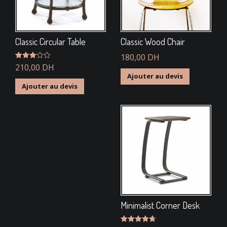
Classic Circular Table
Classic Wood Chair
180,00
DH
Note
210,00
DH
3.00
Ajouter au devis
sur 5
Ajouter au devis
Minimalist Corner Desk