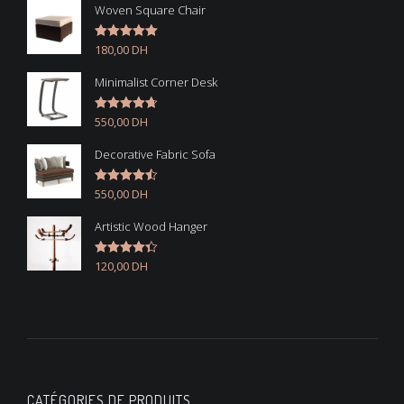
Woven Square Chair
180,00
DH
Note
5.00
sur 5
Minimalist Corner Desk
550,00
DH
Note
4.67
sur 5
Decorative Fabric Sofa
550,00
DH
Note
4.50
sur 5
Artistic Wood Hanger
120,00
DH
Note
4.33
sur 5
CATÉGORIES DE PRODUITS