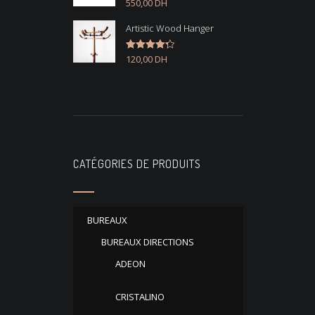
550,00
DH
Note
4.50
sur 5
Artistic Wood Hanger
120,00
DH
Note
4.33
sur 5
CATÉGORIES DE PRODUITS
BUREAUX
BUREAUX DIRECTIONS
ADEON
CRISTALINO