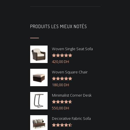
PRODUITS LES MIEUX NOTÉS
Woven Single Seat Sofa
420,00
DH
Note
5.00
sur 5
Woven Square Chair
180,00
DH
Note
5.00
sur 5
Minimalist Corner Desk
550,00
DH
Note
4.67
sur 5
Decorative Fabric Sofa