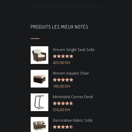
PRODUITS LES MIEUX NOTÉS
Woven Single Seat Sofa
420,00
DH
Note
5.00
sur 5
Woven Square Chair
180,00
DH
Note
5.00
sur 5
Minimalist Corner Desk
550,00
DH
Note
4.67
sur 5
Decorative Fabric Sofa