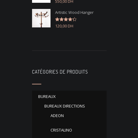
550,00
DH
Note
4.50
sur 5
Artistic Wood Hanger
120,00
DH
Note
4.33
sur 5
CATÉGORIES DE PRODUITS
BUREAUX
BUREAUX DIRECTIONS
ADEON
CRISTALINO