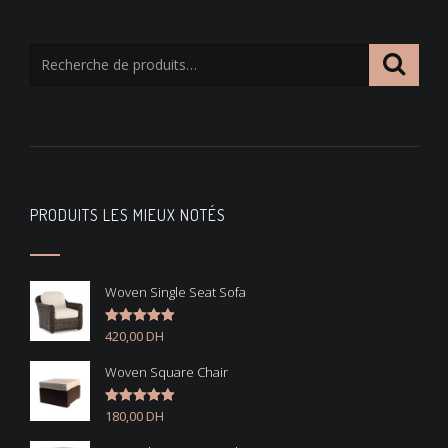
PRODUITS LES MIEUX NOTÉS
Woven Single Seat Sofa
420,00
DH
Note
5.00
sur 5
Woven Square Chair
180,00
DH
Note
5.00
sur 5