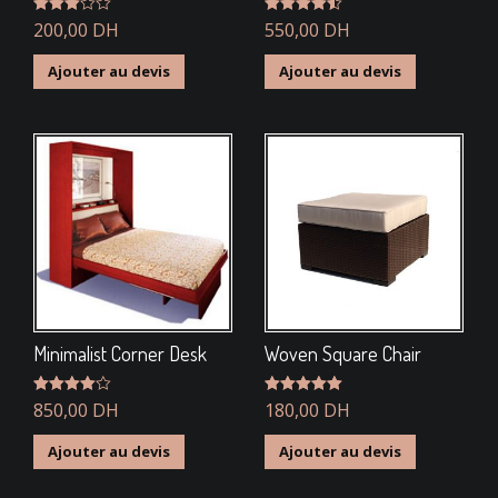
Note
200,00
DH
Note
550,00
4.50
DH
3.00
sur 5
sur 5
Ajouter au devis
Ajouter au devis
Minimalist Corner Desk
Woven Square Chair
Note
850,00
4.00
DH
Note
180,00
5.00
DH
sur 5
sur 5
Ajouter au devis
Ajouter au devis