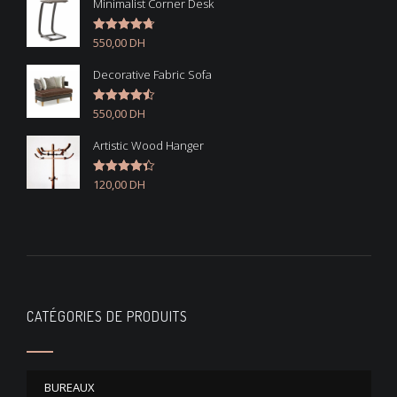
Minimalist Corner Desk
550,00
DH
Note
4.67
sur 5
Decorative Fabric Sofa
550,00
DH
Note
4.50
sur 5
Artistic Wood Hanger
120,00
DH
Note
4.33
sur 5
CATÉGORIES DE PRODUITS
BUREAUX