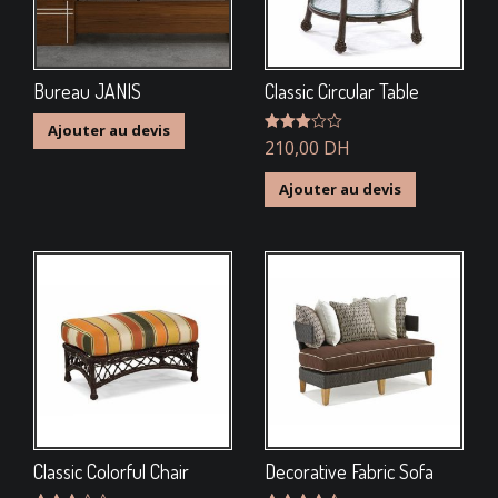
Bureau JANIS
Classic Circular Table
Ajouter au devis
Note
210,00
DH
3.00
sur 5
Ajouter au devis
Classic Colorful Chair
Decorative Fabric Sofa