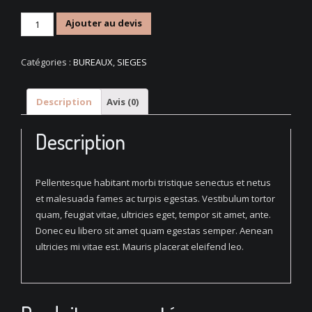
quantité
Ajouter au devis
de
Woven
Catégories :
BUREAUX
,
SIEGES
Square
Chair
Description
Avis (0)
Description
Pellentesque habitant morbi tristique senectus et netus
et malesuada fames ac turpis egestas. Vestibulum tortor
quam, feugiat vitae, ultricies eget, tempor sit amet, ante.
Donec eu libero sit amet quam egestas semper. Aenean
ultricies mi vitae est. Mauris placerat eleifend leo.