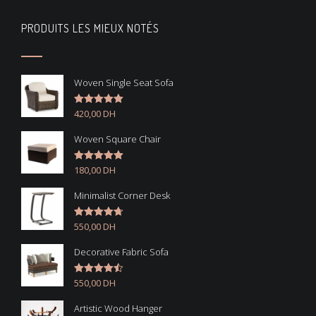
PRODUITS LES MIEUX NOTÉS
Woven Single Seat Sofa
420,00
DH
Note
5.00
sur 5
Woven Square Chair
180,00
DH
Note
5.00
sur 5
Minimalist Corner Desk
550,00
DH
Note
4.67
sur 5
Decorative Fabric Sofa
550,00
DH
Note
4.50
sur 5
Artistic Wood Hanger