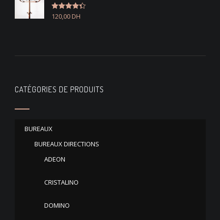
120,00
DH
Note
4.33
sur 5
CATÉGORIES DE PRODUITS
BUREAUX
BUREAUX DIRECTIONS
ADEON
CRISTALINO
DOMINO