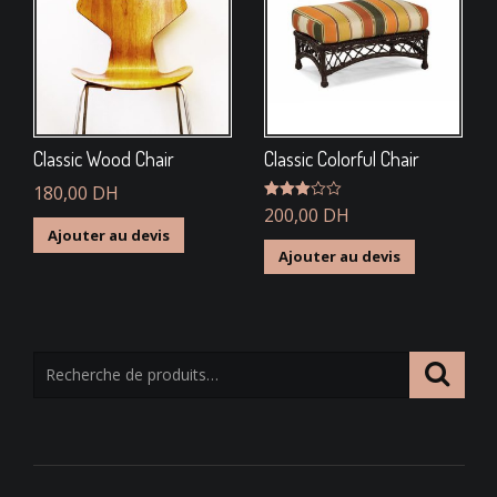
Classic Wood Chair
Classic Colorful Chair
180,00
DH
Note
200,00
DH
3.00
Ajouter au devis
sur 5
Ajouter au devis