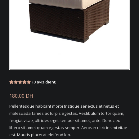
(
0
avis client)
Noté
1
5.00
sur 5
180,00
DH
basé sur
notation
client
Pellentesque habitant morbi tristique senectus et netus et
malesuada fames ac turpis egestas. Vestibulum tortor quam,
feugiat vitae, ultricies eget, tempor sit amet, ante. Donec eu
libero sit amet quam egestas semper. Aenean ultricies mi vitae
est. Mauris placerat eleifend leo.