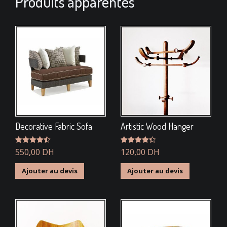
Produits apparentés
Decorative Fabric Sofa
Artistic Wood Hanger
Note
550,00
4.50
DH
Note
120,00
4.33
DH
sur 5
sur 5
Ajouter au devis
Ajouter au devis