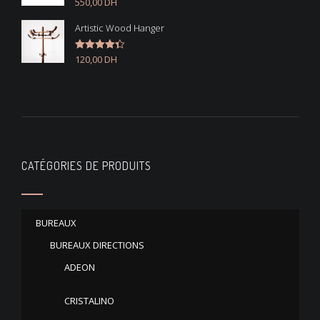
550,00
DH
Note
4.50
sur 5
Artistic Wood Hanger
120,00
DH
Note
4.33
sur 5
CATÉGORIES DE PRODUITS
BUREAUX
BUREAUX DIRECTIONS
ADEON
CRISTALINO