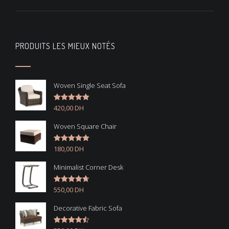
PRODUITS LES MIEUX NOTÉS
Woven Single Seat Sofa
420,00
DH
Note
5.00
sur 5
Woven Square Chair
180,00
DH
Note
5.00
sur 5
Minimalist Corner Desk
550,00
DH
Note
4.67
sur 5
Decorative Fabric Sofa