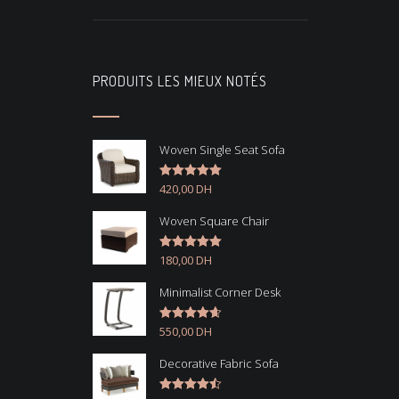
PRODUITS LES MIEUX NOTÉS
Woven Single Seat Sofa
420,00
DH
Note
5.00
sur 5
Woven Square Chair
180,00
DH
Note
5.00
sur 5
Minimalist Corner Desk
550,00
DH
Note
4.67
sur 5
Decorative Fabric Sofa