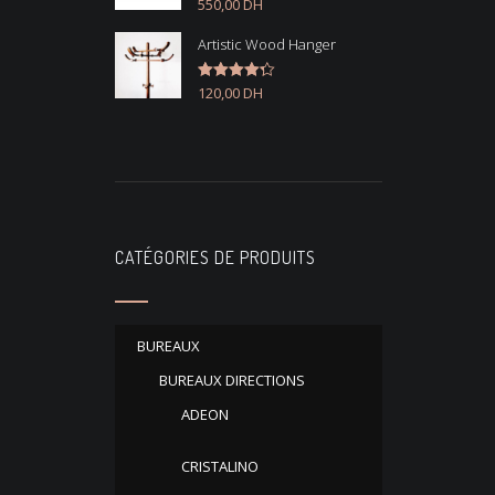
550,00
DH
Note
4.50
sur 5
Artistic Wood Hanger
120,00
DH
Note
4.33
sur 5
CATÉGORIES DE PRODUITS
BUREAUX
BUREAUX DIRECTIONS
ADEON
CRISTALINO