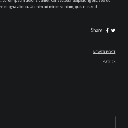
 Lorem ipsum dolor sit amet, consectetur adipisicing elit, sed do
ore magna aliqua. Ut enim ad minim veniam, quis nostrud
Share:
NEWER POST
Patrick