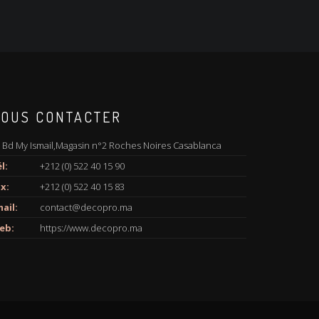
OUS CONTACTER
 Bd My Ismail,Magasin n°2 Roches Noires Casablanca
l:
+212 (0) 522 40 15 90
x:
+212 (0) 522 40 15 83
ail:
contact@decopro.ma
eb:
https://www.decopro.ma