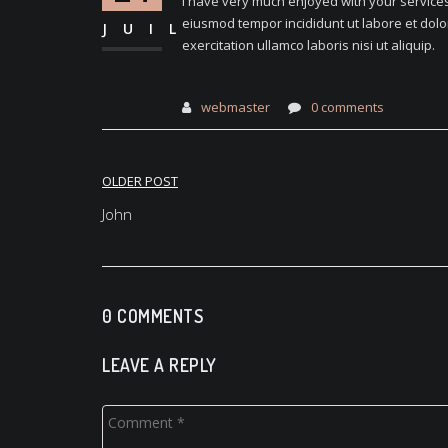
I have very much enjoyed with your services.
eiusmod tempor incididunt ut labore et dol
JUIL
exercitation ullamco laboris nisi ut aliquip.
webmaster
0 comments
OLDER POST
Navigation
John
de
l’article
0 COMMENTS
LEAVE A REPLY